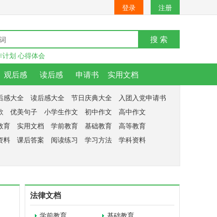
登录
注册
搜 索
作计划
心得体会
观后感
读后感
申请书
实用文档
后感大全
读后感大全
节日庆典大全
入团入党申请书
歌
优美句子
小学生作文
初中作文
高中作文
教育
实用文档
学前教育
基础教育
高等教育
资料
课后答案
阅读练习
学习方法
学科资料
法律文档
学前教育
基础教育