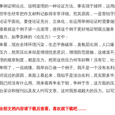
事例证明论点、说明道理的一种论证方法。事实强于雄辩，运用
些学生经常把作文材料记叙得非常详细。究其原因，一是害怕字
论证平面化。要使论证充分、立体化，在运用举例论证时需要做
接着就这个例子讲一点道理，使得这个例子更好地证明观点服务
服力。如季羡林的《论压力》一文中：
来看，现在全球环境污染，生态平衡破坏，臭氧层出洞，人口爆
压力，然而压出来却是增强忧患意识，增强防范措施，这难道不
理的规章制度，都是压力。然而这些压力何等好啊！没有它，社
单明了，一说就懂。我举自己做一个例子。我不是一个没有名利
经说过的原因，表面上看起来，我似乎是淡泊名利，其实那多半
我已经没有什么用。用来着再争名于朝，争种于市，这方面的压
台采访和报刊以及友人约写文章。这对我形成颇大的压力。以写
字，全部文档内容请下载后查看。喜欢就下载吧 ……