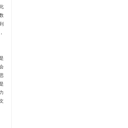
此
数
到
，
是
会
思
是
力
文