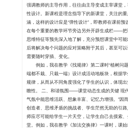
强调教师的主导作用，往往由主导变成主宰课堂，
性设计。新课程是理念指导下的新课堂，关注的重
涵，这样的设计应是“弹性设计”，即教师在课前
在每个重要的教学环节旁边另外开辟生成栏——把
思维特征等预先深入地了解，充分预想课堂中可能
后将解决每个问题的应对策略附于其后，甚至可以
需要随时穿插、变化。
例如，我在教学《找规律》第二课时“植树问
端都不栽、只栽一端）设计成活动地板块，根据学
规律，从而从不同角度强化了学生的认识，体现出
瞻性。 二、和谐氛围——课堂动态生成的关键 现
气氛中能思维活跃、想象丰富、记忆力增强。”因
创造者、思维矛盾的挑战者、学生茫然无助的引路人
师应尽可能给学生一片天空，让学生自己去摸索、
堂。例如，我在教学《加法交换律》一课时，课始