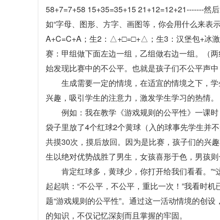
58+7=7+58 15+35=35+15 21+12=12
如“字母、图形、方字、画图等，你会用什么来表
A+C=C+A；生2：△+□=□+△；生3：汉堡包+
赛：甲组做下面左边一组，乙组做右边一组。（两
始发现比赛中的不公平。也就是孩子们不公平声中
生成需要一定的情境，在适宜的情境之下，学
兴趣，吸引学生的注意力，激发学生学习的热情。
例如：我在教学《游戏规则的公平性》一课时
袋子里放了4个红球2个黄球（入的球事先学生并
共摸30次，摸后放回。因为是比赛，孩子们的兴
生以绝对优势战胜了男生，女孩喜形于色，男孩则
肯定红球多，黄球少，你打开给我们看看。”“
起起哄：“不公平，不公平，重比一次！”我看时机
题“游戏规则的公平性”。通过这一活动情境的创
的知识，不仅记忆深刻而且掌握的牢固。