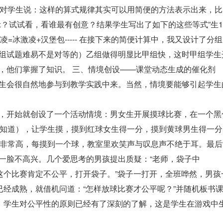
+21-------然后对学生说：这样的算式规律其实可以用简便的方法表示出来，比
示？试试看，看谁最有创意？结果学生写出了如下的这些等式”生
冰激凌=冰激凌+汉堡包----- 在接下来的简便计算中，我又设计了分
组试题难易不是对等的）乙组做得明显比甲组快，这时甲组学生
，他们掌握了知识。 三、情境创设——课堂动态生成的催化剂
生会很自然地参与到教学实践中来。当然，情境要能够引起学生
，开始就创设了一个活动情境：男女生开展摸球比赛，在一个黑
不知道），让学生摸，摸到红球女生得一分，摸到黄球男生得一分
趣非常高，每摸到一个球，教室里欢笑声与叹息声不绝于耳。最后
一脸不高兴。几个爱思考的男孩提出质疑：“老师，袋子中
这个比赛肯定不公平，打开袋子。”袋子一打开，全班哗然，男孩
已经成熟，就借机问道：“怎样放球比赛才公平呢？”并随机板书
设，学生对公平性的原则已经有了深刻的了解，这是学生在游戏中