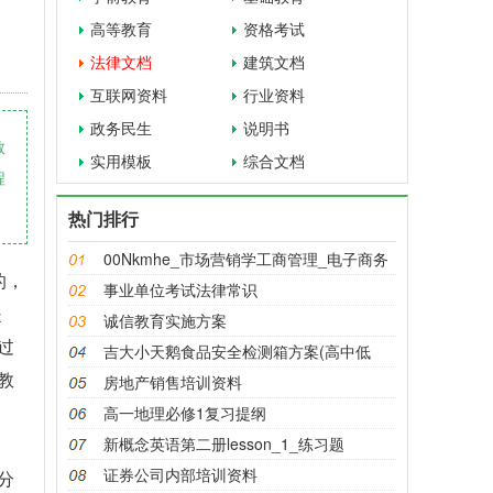
高等教育
资格考试
法律文档
建筑文档
互联网资料
行业资料
政务民生
说明书
教
实用模板
综合文档
程
热门排行
00Nkmhe_市场营销学工商管理_电子商务
的，
_
事业单位考试法律常识
是
诚信教育实施方案
过
吉大小天鹅食品安全检测箱方案(高中低
教
房地产销售培训资料
高一地理必修1复习提纲
新概念英语第二册lesson_1_练习题
证券公司内部培训资料
分