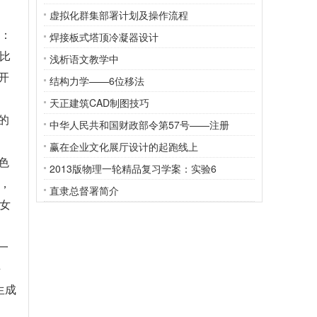
虚拟化群集部署计划及操作流程
1：
焊接板式塔顶冷凝器设计
组比
浅析语文教学中
开
结构力学——6位移法
天正建筑CAD制图技巧
的
中华人民共和国财政部令第57号——注册
赢在企业文化展厅设计的起跑线上
色
2013版物理一轮精品复习学案：实验6
，
直隶总督署简介
女
一
课
生成