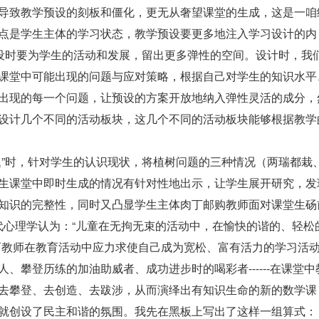
导致教学预设的刻板和僵化，更无从奢望课堂的生成，这是一咱
点是学生主体的学习状态，教学预设要更多地注入学习设计的内
预设时要为学生的活动和发展，留出更多弹性的空间。设计时，我
课堂中可能出现的问题与应对策略，根据自己对学生的知识水平
出现的每一个问题，让预设的方案开放地纳入弹性灵活的成分，
设计几个不同的活动板块，这几个不同的活动板块能够根据教学
题”时，针对学生的认识现状，将植树问题的三种情况（两瑞都栽
生课堂中即时生成的情况有针对性地出示，让学生展开研究，发
知识的完整性，同时又凸显学生主体肉丁邮购教师面对课堂生砀
代心理学认为：“儿童在无拘无束的活动中，在愉快的谐的、轻松
而教师在教育活动中应力求使自己成为宽松、富有活力的学习活
、攀登历练的加油助威者、成功进步时的喝彩者------在课堂中
去攀登、去创造、去跋涉，从而演绎出有知识生命的新的数学课
就创设了民主和谐的氛围。我先在黑板上写出了这样一组算式：