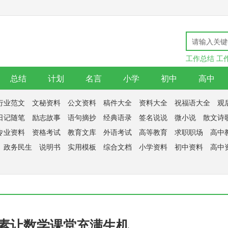
工作总结
工
总结
计划
名言
小学
初中
高中
行业范文
文秘资料
公文资料
稿件大全
资料大全
祝福语大全
观
日记随笔
励志故事
语句摘抄
经典语录
签名说说
微小说
散文诗
专业资料
资格考试
教育文库
外语考试
高等教育
求职职场
高中
政务民生
说明书
实用模板
综合文档
小学资料
初中资料
高中
素让数学课堂充满生机