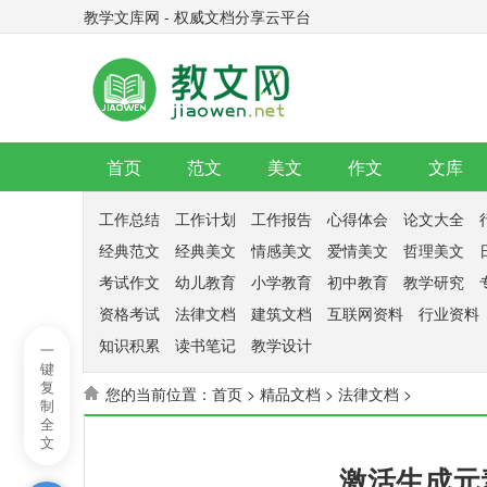
教学文库网 - 权威文档分享云平台
首页
范文
美文
作文
文库
工作总结
工作计划
工作报告
心得体会
论文大全
经典范文
经典美文
情感美文
爱情美文
哲理美文
考试作文
幼儿教育
小学教育
初中教育
教学研究
资格考试
法律文档
建筑文档
互联网资料
行业资料
知识积累
读书笔记
教学设计
一
键
复
您的当前位置：
首页
>
精品文档
>
法律文档
>
制
全
文
激活生成元