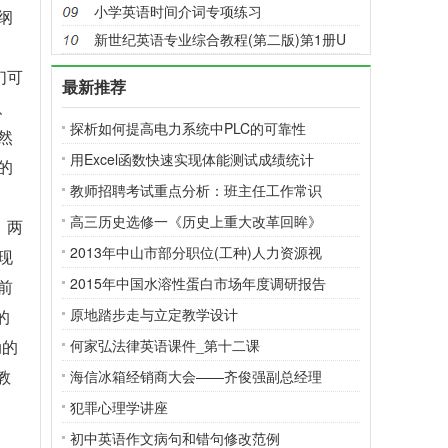
小学英语时间介词专项练习
纲
新世纪英语专业综合教程(第二版)第1册U
们可
最新推荐
、
探析如何提高电力系统中PLC的可靠性
然
用Excel函数快速实现体能测试成绩统计
的
教师招聘考试重点分析：班主任工作常识
高三历史选修一《历史上重大改革回眸》
、两
2013年中山市部分职位(工种)人力资源视
现
2015年中国水溶性蛋白市场年度调研报告
前
原地踏步走与立定教学设计
的
动的
何家弘法律英语课件_第十二课
教
海信冰箱经销商大会——齐俊强副总经理
犯罪心理学讲座
初中英语作文病句和错句修改范例