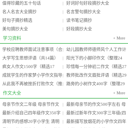
值得珍藏的五十句话
好词好句好段摘抄大全
|
名人名言大全摘抄
名言警句摘抄大全
|
好句子摘抄精选
读书笔记摘抄
|
美句摘抄大全
好段摘抄大全
|
学习资料
+ More
学校应聘教师面试注意事项（合
幼儿园教师师德师风个人工作计
|
大学写生思想评语（共14篇）
阳光下的小脚印作文（整理24
集3篇）(学校教师面试一般会问什
划（推荐18篇）(幼儿园教师师德
|
疯女人作文1500字（精选17
珍惜每一分钟初二作文（精选27
(大学生校内写生心得体会2000字)
篇）(阳光下的小脚丫)
|
么
师
成就学生的作家梦小学作文指导
教师批改作文眉批评语（精选29
篇）(疯女人有多可怕)
篇）(珍惜每一分每一秒的这句话
|
从此我不再被挫折打败作文（推
路旁的小树作文400字（整理29
（通用15篇）(成功作家的例子)
篇）(小学教师批改作文)
|
要
荐13篇）(题目:从此,我不再____)
篇）(路边的小树作文三百字左右)
作文大全
+ More
母亲节作文二年级 母亲节作文
最新母亲节的作文500字左右 母
|
最新介绍自己四年级作文350字
最新过新年作文300字三年级(四
300字(3篇)
亲节的作文100字三年级(四篇)
|
清明节的感想20字小学生 清明
最新描写放烟花的小学作文四年
介绍自己四年级作文450字(七篇)
篇)
|