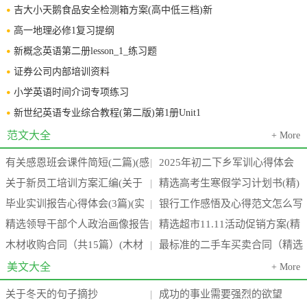
吉大小天鹅食品安全检测箱方案(高中低三档)新
高一地理必修1复习提纲
新概念英语第二册lesson_1_练习题
证券公司内部培训资料
小学英语时间介词专项练习
新世纪英语专业综合教程(第二版)第1册Unit1
范文大全
+ More
有关感恩班会课件简短(二篇)(感
2025年初二下乡军训心得体会
|
关于新员工培训方案汇编(关于
精选高考生寒假学习计划书(精)
恩班会课后反思)
800字(15篇)
|
毕业实训报告心得体会(3篇)(实
银行工作感悟及心得范文怎么写
新员工培训的外文文献)
(高考生寒假作息时间表)
|
精选领导干部个人政治画像报告
精选超市11.11活动促销方案(精
训报告心得万能模板4000字)
(四篇)(银行工作心得体会感悟简
|
木材收购合同（共15篇）(木材
最标准的二手车买卖合同（精选
通用(七篇)(干部 领导)
品超市品牌有哪些)
|
短)
收购需要什么手续)
6篇）(最标准的二手车价格)
美文大全
+ More
关于冬天的句子摘抄
成功的事业需要强烈的欲望
|