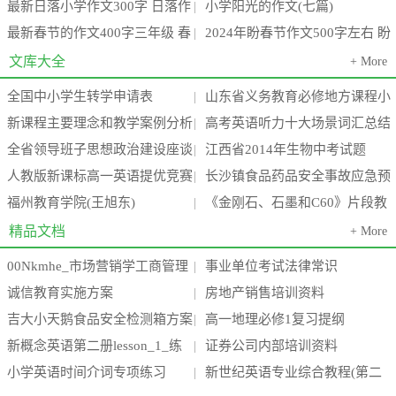
最新日落小学作文300字 日落作
小学阳光的作文(七篇)
节感想作文300字(3篇)
级(九篇)
|
最新春节的作文400字三年级 春
2024年盼春节作文500字左右 盼
文400字(4篇)
|
节的作文400字左右六年级(3篇)
春节作文300字六年级(7篇)
文库大全
+ More
全国中小学生转学申请表
山东省义务教育必修地方课程小
|
新课程主要理念和教学案例分析
高考英语听力十大场景词汇总结
学三年级上册《环境教育》教案
|
全省领导班子思想政治建设座谈
江西省2014年生物中考试题
汇编(24个案例)
|
全
人教版新课标高一英语提优竞赛
长沙镇食品药品安全事故应急预
会会议精神传达提纲
|
福州教育学院(王旭东)
《金刚石、石墨和C60》片段教
试题 下学期
案
|
学设计
精品文档
+ More
00Nkmhe_市场营销学工商管理
事业单位考试法律常识
|
诚信教育实施方案
房地产销售培训资料
_电子商务_酒店_旅游管理专业毕
|
吉大小天鹅食品安全检测箱方案
高一地理必修1复习提纲
|
业论
新概念英语第二册lesson_1_练
证券公司内部培训资料
(高中低三档)新
|
小学英语时间介词专项练习
新世纪英语专业综合教程(第二
习题
|