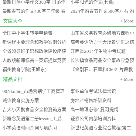
最新日落小学作文300字 日落作
小学阳光的作文(七篇)
节感想作文300字(3篇)
级(九篇)
|
最新春节的作文400字三年级 春
2024年盼春节作文500字左右 盼
文400字(4篇)
|
节的作文400字左右六年级(3篇)
春节作文300字六年级(7篇)
文库大全
+ More
全国中小学生转学申请表
山东省义务教育必修地方课程小
|
新课程主要理念和教学案例分析
高考英语听力十大场景词汇总结
学三年级上册《环境教育》教案
|
全省领导班子思想政治建设座谈
江西省2014年生物中考试题
汇编(24个案例)
|
全
人教版新课标高一英语提优竞赛
长沙镇食品药品安全事故应急预
会会议精神传达提纲
|
福州教育学院(王旭东)
《金刚石、石墨和C60》片段教
试题 下学期
案
|
学设计
精品文档
+ More
00Nkmhe_市场营销学工商管理
事业单位考试法律常识
|
诚信教育实施方案
房地产销售培训资料
_电子商务_酒店_旅游管理专业毕
|
吉大小天鹅食品安全检测箱方案
高一地理必修1复习提纲
|
业论
新概念英语第二册lesson_1_练
证券公司内部培训资料
(高中低三档)新
|
小学英语时间介词专项练习
新世纪英语专业综合教程(第二
习题
|