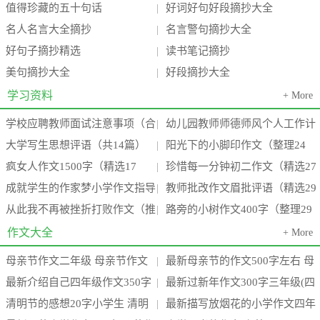
值得珍藏的五十句话
好词好句好段摘抄大全
|
名人名言大全摘抄
名言警句摘抄大全
|
好句子摘抄精选
读书笔记摘抄
|
美句摘抄大全
好段摘抄大全
|
学习资料
+ More
学校应聘教师面试注意事项（合
幼儿园教师师德师风个人工作计
|
大学写生思想评语（共14篇）
阳光下的小脚印作文（整理24
集3篇）(学校教师面试一般会问什
划（推荐18篇）(幼儿园教师师德
|
疯女人作文1500字（精选17
珍惜每一分钟初二作文（精选27
(大学生校内写生心得体会2000字)
篇）(阳光下的小脚丫)
|
么
师
成就学生的作家梦小学作文指导
教师批改作文眉批评语（精选29
篇）(疯女人有多可怕)
篇）(珍惜每一分每一秒的这句话
|
从此我不再被挫折打败作文（推
路旁的小树作文400字（整理29
（通用15篇）(成功作家的例子)
篇）(小学教师批改作文)
|
要
荐13篇）(题目:从此,我不再____)
篇）(路边的小树作文三百字左右)
作文大全
+ More
母亲节作文二年级 母亲节作文
最新母亲节的作文500字左右 母
|
最新介绍自己四年级作文350字
最新过新年作文300字三年级(四
300字(3篇)
亲节的作文100字三年级(四篇)
|
清明节的感想20字小学生 清明
最新描写放烟花的小学作文四年
介绍自己四年级作文450字(七篇)
篇)
|