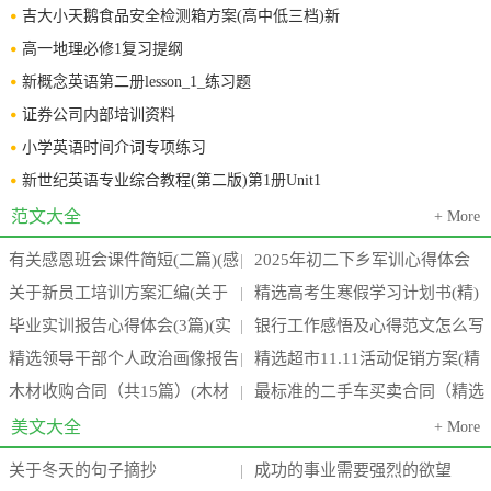
吉大小天鹅食品安全检测箱方案(高中低三档)新
高一地理必修1复习提纲
新概念英语第二册lesson_1_练习题
证券公司内部培训资料
小学英语时间介词专项练习
新世纪英语专业综合教程(第二版)第1册Unit1
范文大全
+ More
有关感恩班会课件简短(二篇)(感
2025年初二下乡军训心得体会
|
关于新员工培训方案汇编(关于
精选高考生寒假学习计划书(精)
恩班会课后反思)
800字(15篇)
|
毕业实训报告心得体会(3篇)(实
银行工作感悟及心得范文怎么写
新员工培训的外文文献)
(高考生寒假作息时间表)
|
精选领导干部个人政治画像报告
精选超市11.11活动促销方案(精
训报告心得万能模板4000字)
(四篇)(银行工作心得体会感悟简
|
木材收购合同（共15篇）(木材
最标准的二手车买卖合同（精选
通用(七篇)(干部 领导)
品超市品牌有哪些)
|
短)
收购需要什么手续)
6篇）(最标准的二手车价格)
美文大全
+ More
关于冬天的句子摘抄
成功的事业需要强烈的欲望
|