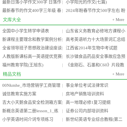
最新日落小学作文300字 日落作
小学阳光的作文(七篇)
节感想作文300字(3篇)
级(九篇)
|
最新春节的作文400字三年级 春
2024年盼春节作文500字左右 盼
文400字(4篇)
|
节的作文400字左右六年级(3篇)
春节作文300字六年级(7篇)
文库大全
+ More
全国中小学生转学申请表
山东省义务教育必修地方课程小
|
新课程主要理念和教学案例分析
高考英语听力十大场景词汇总结
学三年级上册《环境教育》教案
|
全省领导班子思想政治建设座谈
江西省2014年生物中考试题
汇编(24个案例)
|
全
人教版新课标高一英语提优竞赛
长沙镇食品药品安全事故应急预
会会议精神传达提纲
|
福州教育学院(王旭东)
《金刚石、石墨和C60》片段教
试题 下学期
案
|
学设计
精品文档
+ More
00Nkmhe_市场营销学工商管理
事业单位考试法律常识
|
诚信教育实施方案
房地产销售培训资料
_电子商务_酒店_旅游管理专业毕
|
吉大小天鹅食品安全检测箱方案
高一地理必修1复习提纲
|
业论
新概念英语第二册lesson_1_练
证券公司内部培训资料
(高中低三档)新
|
小学英语时间介词专项练习
新世纪英语专业综合教程(第二
习题
|