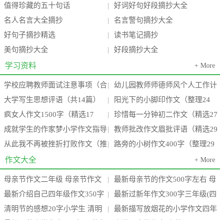
值得珍藏的五十句话
好词好句好段摘抄大全
|
名人名言大全摘抄
名言警句摘抄大全
|
好句子摘抄精选
读书笔记摘抄
|
美句摘抄大全
好段摘抄大全
|
学习资料
+ More
学校应聘教师面试注意事项（合
幼儿园教师师德师风个人工作计
|
大学写生思想评语（共14篇）
阳光下的小脚印作文（整理24
集3篇）(学校教师面试一般会问什
划（推荐18篇）(幼儿园教师师德
|
疯女人作文1500字（精选17
珍惜每一分钟初二作文（精选27
(大学生校内写生心得体会2000字)
篇）(阳光下的小脚丫)
|
么
师
成就学生的作家梦小学作文指导
教师批改作文眉批评语（精选29
篇）(疯女人有多可怕)
篇）(珍惜每一分每一秒的这句话
|
从此我不再被挫折打败作文（推
路旁的小树作文400字（整理29
（通用15篇）(成功作家的例子)
篇）(小学教师批改作文)
|
要
荐13篇）(题目:从此,我不再____)
篇）(路边的小树作文三百字左右)
作文大全
+ More
母亲节作文二年级 母亲节作文
最新母亲节的作文500字左右 母
|
最新介绍自己四年级作文350字
最新过新年作文300字三年级(四
300字(3篇)
亲节的作文100字三年级(四篇)
|
清明节的感想20字小学生 清明
最新描写放烟花的小学作文四年
介绍自己四年级作文450字(七篇)
篇)
|