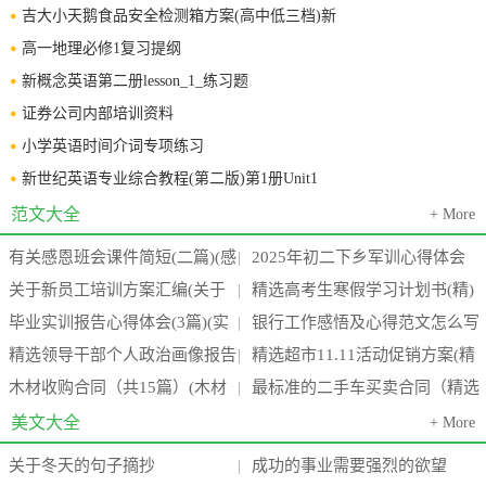
吉大小天鹅食品安全检测箱方案(高中低三档)新
高一地理必修1复习提纲
新概念英语第二册lesson_1_练习题
证券公司内部培训资料
小学英语时间介词专项练习
新世纪英语专业综合教程(第二版)第1册Unit1
范文大全
+ More
有关感恩班会课件简短(二篇)(感
2025年初二下乡军训心得体会
|
关于新员工培训方案汇编(关于
精选高考生寒假学习计划书(精)
恩班会课后反思)
800字(15篇)
|
毕业实训报告心得体会(3篇)(实
银行工作感悟及心得范文怎么写
新员工培训的外文文献)
(高考生寒假作息时间表)
|
精选领导干部个人政治画像报告
精选超市11.11活动促销方案(精
训报告心得万能模板4000字)
(四篇)(银行工作心得体会感悟简
|
木材收购合同（共15篇）(木材
最标准的二手车买卖合同（精选
通用(七篇)(干部 领导)
品超市品牌有哪些)
|
短)
收购需要什么手续)
6篇）(最标准的二手车价格)
美文大全
+ More
关于冬天的句子摘抄
成功的事业需要强烈的欲望
|