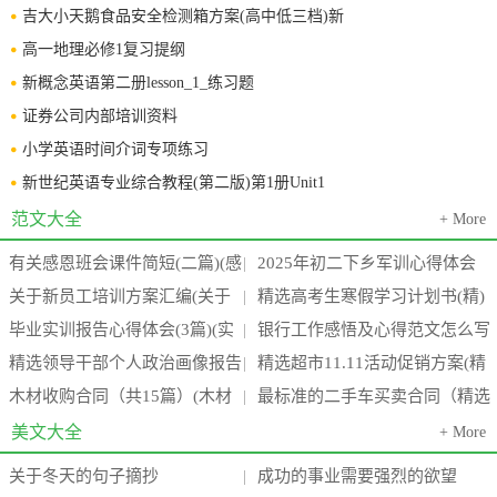
吉大小天鹅食品安全检测箱方案(高中低三档)新
高一地理必修1复习提纲
新概念英语第二册lesson_1_练习题
证券公司内部培训资料
小学英语时间介词专项练习
新世纪英语专业综合教程(第二版)第1册Unit1
范文大全
+ More
有关感恩班会课件简短(二篇)(感
2025年初二下乡军训心得体会
|
关于新员工培训方案汇编(关于
精选高考生寒假学习计划书(精)
恩班会课后反思)
800字(15篇)
|
毕业实训报告心得体会(3篇)(实
银行工作感悟及心得范文怎么写
新员工培训的外文文献)
(高考生寒假作息时间表)
|
精选领导干部个人政治画像报告
精选超市11.11活动促销方案(精
训报告心得万能模板4000字)
(四篇)(银行工作心得体会感悟简
|
木材收购合同（共15篇）(木材
最标准的二手车买卖合同（精选
通用(七篇)(干部 领导)
品超市品牌有哪些)
|
短)
收购需要什么手续)
6篇）(最标准的二手车价格)
美文大全
+ More
关于冬天的句子摘抄
成功的事业需要强烈的欲望
|