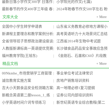
最新日落小学作文300字 日落作
小学阳光的作文(七篇)
节感想作文300字(3篇)
级(九篇)
|
最新春节的作文400字三年级 春
2024年盼春节作文500字左右 盼
文400字(4篇)
|
节的作文400字左右六年级(3篇)
春节作文300字六年级(7篇)
文库大全
+ More
全国中小学生转学申请表
山东省义务教育必修地方课程小
|
新课程主要理念和教学案例分析
高考英语听力十大场景词汇总结
学三年级上册《环境教育》教案
|
全省领导班子思想政治建设座谈
江西省2014年生物中考试题
汇编(24个案例)
|
全
人教版新课标高一英语提优竞赛
长沙镇食品药品安全事故应急预
会会议精神传达提纲
|
福州教育学院(王旭东)
《金刚石、石墨和C60》片段教
试题 下学期
案
|
学设计
精品文档
+ More
00Nkmhe_市场营销学工商管理
事业单位考试法律常识
|
诚信教育实施方案
房地产销售培训资料
_电子商务_酒店_旅游管理专业毕
|
吉大小天鹅食品安全检测箱方案
高一地理必修1复习提纲
|
业论
新概念英语第二册lesson_1_练
证券公司内部培训资料
(高中低三档)新
|
小学英语时间介词专项练习
新世纪英语专业综合教程(第二
习题
|