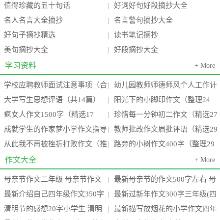
值得珍藏的五十句话
好词好句好段摘抄大全
|
名人名言大全摘抄
名言警句摘抄大全
|
好句子摘抄精选
读书笔记摘抄
|
美句摘抄大全
好段摘抄大全
|
学习资料
+ More
学校应聘教师面试注意事项（合
幼儿园教师师德师风个人工作计
|
大学写生思想评语（共14篇）
阳光下的小脚印作文（整理24
集3篇）(学校教师面试一般会问什
划（推荐18篇）(幼儿园教师师德
|
疯女人作文1500字（精选17
珍惜每一分钟初二作文（精选27
(大学生校内写生心得体会2000字)
篇）(阳光下的小脚丫)
|
么
师
成就学生的作家梦小学作文指导
教师批改作文眉批评语（精选29
篇）(疯女人有多可怕)
篇）(珍惜每一分每一秒的这句话
|
从此我不再被挫折打败作文（推
路旁的小树作文400字（整理29
（通用15篇）(成功作家的例子)
篇）(小学教师批改作文)
|
要
荐13篇）(题目:从此,我不再____)
篇）(路边的小树作文三百字左右)
作文大全
+ More
母亲节作文二年级 母亲节作文
最新母亲节的作文500字左右 母
|
最新介绍自己四年级作文350字
最新过新年作文300字三年级(四
300字(3篇)
亲节的作文100字三年级(四篇)
|
清明节的感想20字小学生 清明
最新描写放烟花的小学作文四年
介绍自己四年级作文450字(七篇)
篇)
|