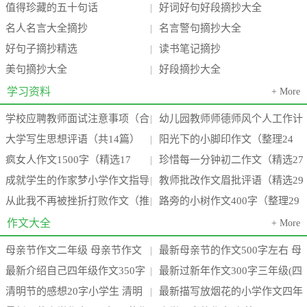
值得珍藏的五十句话
好词好句好段摘抄大全
|
名人名言大全摘抄
名言警句摘抄大全
|
好句子摘抄精选
读书笔记摘抄
|
美句摘抄大全
好段摘抄大全
|
学习资料
+ More
学校应聘教师面试注意事项（合
幼儿园教师师德师风个人工作计
|
大学写生思想评语（共14篇）
阳光下的小脚印作文（整理24
集3篇）(学校教师面试一般会问什
划（推荐18篇）(幼儿园教师师德
|
疯女人作文1500字（精选17
珍惜每一分钟初二作文（精选27
(大学生校内写生心得体会2000字)
篇）(阳光下的小脚丫)
|
么
师
成就学生的作家梦小学作文指导
教师批改作文眉批评语（精选29
篇）(疯女人有多可怕)
篇）(珍惜每一分每一秒的这句话
|
从此我不再被挫折打败作文（推
路旁的小树作文400字（整理29
（通用15篇）(成功作家的例子)
篇）(小学教师批改作文)
|
要
荐13篇）(题目:从此,我不再____)
篇）(路边的小树作文三百字左右)
作文大全
+ More
母亲节作文二年级 母亲节作文
最新母亲节的作文500字左右 母
|
最新介绍自己四年级作文350字
最新过新年作文300字三年级(四
300字(3篇)
亲节的作文100字三年级(四篇)
|
清明节的感想20字小学生 清明
最新描写放烟花的小学作文四年
介绍自己四年级作文450字(七篇)
篇)
|