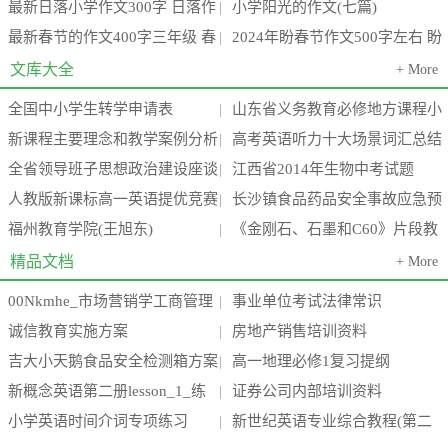
最新日落小学作文300字 日落作
小学阳光的作文(七篇)
节感想作文300字(3篇)
级(九篇)
|
最新春节的作文400字三年级 春
2024年盼春节作文500字左右 盼
文400字(4篇)
|
节的作文400字左右六年级(3篇)
春节作文300字六年级(7篇)
文库大全
+ More
全国中小学生转学申请表
山东省义务教育必修地方课程小
|
新课程主要理念和教学案例分析
高考英语听力十大场景词汇总结
学三年级上册《环境教育》教案
|
全省领导班子思想政治建设座谈
江西省2014年生物中考试题
汇编(24个案例)
|
全
人教版新课标高一英语提优竞赛
长沙镇食品药品安全事故应急预
会会议精神传达提纲
|
福州教育学院(王旭东)
《金刚石、石墨和C60》片段教
试题 下学期
案
|
学设计
精品文档
+ More
00Nkmhe_市场营销学工商管理
事业单位考试法律常识
|
诚信教育实施方案
房地产销售培训资料
_电子商务_酒店_旅游管理专业毕
|
吉大小天鹅食品安全检测箱方案
高一地理必修1复习提纲
|
业论
新概念英语第二册lesson_1_练
证券公司内部培训资料
(高中低三档)新
|
小学英语时间介词专项练习
新世纪英语专业综合教程(第二
习题
|