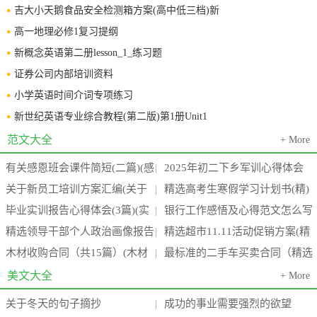
吉大小天鹅食品安全检测箱方案(高中低三档)新
高一地理必修1复习提纲
新概念英语第二册lesson_1_练习题
证券公司内部培训资料
小学英语时间介词专项练习
新世纪英语专业综合教程(第二版)第1册Unit1
范文大全
+ More
有关感恩班会课件简短(二篇)(感
2025年初二下乡军训心得体会
|
关于新员工培训方案汇编(关于
精选高考生寒假学习计划书(精)
恩班会课后反思)
800字(15篇)
|
毕业实训报告心得体会(3篇)(实
银行工作感悟及心得范文怎么写
新员工培训的外文文献)
(高考生寒假作息时间表)
|
精选领导干部个人政治画像报告
精选超市11.11活动促销方案(精
训报告心得万能模板4000字)
(四篇)(银行工作心得体会感悟简
|
木材收购合同（共15篇）(木材
最标准的二手车买卖合同（精选
通用(七篇)(干部 领导)
品超市品牌有哪些)
|
短)
收购需要什么手续)
6篇）(最标准的二手车价格)
美文大全
+ More
关于冬天的句子摘抄
成功的事业需要强烈的欲望
|