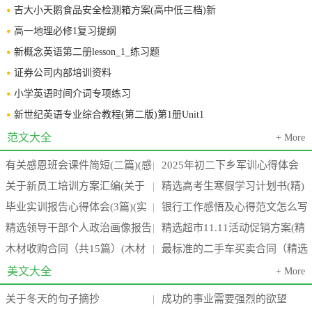
吉大小天鹅食品安全检测箱方案(高中低三档)新
高一地理必修1复习提纲
新概念英语第二册lesson_1_练习题
证券公司内部培训资料
小学英语时间介词专项练习
新世纪英语专业综合教程(第二版)第1册Unit1
范文大全
+ More
有关感恩班会课件简短(二篇)(感
2025年初二下乡军训心得体会
|
关于新员工培训方案汇编(关于
精选高考生寒假学习计划书(精)
恩班会课后反思)
800字(15篇)
|
毕业实训报告心得体会(3篇)(实
银行工作感悟及心得范文怎么写
新员工培训的外文文献)
(高考生寒假作息时间表)
|
精选领导干部个人政治画像报告
精选超市11.11活动促销方案(精
训报告心得万能模板4000字)
(四篇)(银行工作心得体会感悟简
|
木材收购合同（共15篇）(木材
最标准的二手车买卖合同（精选
通用(七篇)(干部 领导)
品超市品牌有哪些)
|
短)
收购需要什么手续)
6篇）(最标准的二手车价格)
美文大全
+ More
关于冬天的句子摘抄
成功的事业需要强烈的欲望
|