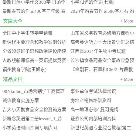
最新日落小学作文300字 日落作
小学阳光的作文(七篇)
节感想作文300字(3篇)
级(九篇)
|
最新春节的作文400字三年级 春
2024年盼春节作文500字左右 盼
文400字(4篇)
|
节的作文400字左右六年级(3篇)
春节作文300字六年级(7篇)
文库大全
+ More
全国中小学生转学申请表
山东省义务教育必修地方课程小
|
新课程主要理念和教学案例分析
高考英语听力十大场景词汇总结
学三年级上册《环境教育》教案
|
全省领导班子思想政治建设座谈
江西省2014年生物中考试题
汇编(24个案例)
|
全
人教版新课标高一英语提优竞赛
长沙镇食品药品安全事故应急预
会会议精神传达提纲
|
福州教育学院(王旭东)
《金刚石、石墨和C60》片段教
试题 下学期
案
|
学设计
精品文档
+ More
00Nkmhe_市场营销学工商管理
事业单位考试法律常识
|
诚信教育实施方案
房地产销售培训资料
_电子商务_酒店_旅游管理专业毕
|
吉大小天鹅食品安全检测箱方案
高一地理必修1复习提纲
|
业论
新概念英语第二册lesson_1_练
证券公司内部培训资料
(高中低三档)新
|
小学英语时间介词专项练习
新世纪英语专业综合教程(第二
习题
|