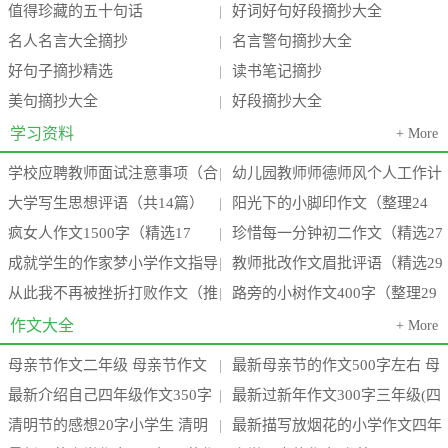
值得珍藏的五十句话
好词好句好段摘抄大全
|
名人名言大全摘抄
名言警句摘抄大全
|
好句子摘抄精选
读书笔记摘抄
|
美句摘抄大全
好段摘抄大全
|
学习资料
+ More
学校应聘教师面试注意事项（合
幼儿园教师师德师风个人工作计
|
大学写生思想评语（共14篇）
阳光下的小脚印作文（整理24
集3篇）(学校教师面试一般会问什
划（推荐18篇）(幼儿园教师师德
|
疯女人作文1500字（精选17
珍惜每一分钟初二作文（精选27
(大学生校内写生心得体会2000字)
篇）(阳光下的小脚丫)
|
么
师
成就学生的作家梦小学作文指导
教师批改作文眉批评语（精选29
篇）(疯女人有多可怕)
篇）(珍惜每一分每一秒的这句话
|
从此我不再被挫折打败作文（推
路旁的小树作文400字（整理29
（通用15篇）(成功作家的例子)
篇）(小学教师批改作文)
|
要
荐13篇）(题目:从此,我不再____)
篇）(路边的小树作文三百字左右)
作文大全
+ More
母亲节作文二年级 母亲节作文
最新母亲节的作文500字左右 母
|
最新介绍自己四年级作文350字
最新过新年作文300字三年级(四
300字(3篇)
亲节的作文100字三年级(四篇)
|
清明节的感想20字小学生 清明
最新描写放烟花的小学作文四年
介绍自己四年级作文450字(七篇)
篇)
|