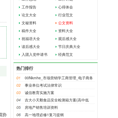
工作报告
心得体会
论文大全
行业范文
文秘资料
公文资料
稿件大全
资料大全
祝福语大全
观后感大全
读后感大全
节日庆典大全
入团入党申请书
经典范文
热门排行
00Nkmhe_市场营销学工商管理_电子商务
_
事业单位考试法律常识
诚信教育实施方案
吉大小天鹅食品安全检测箱方案(高中低
房地产销售培训资料
成协
高一地理必修1复习提纲