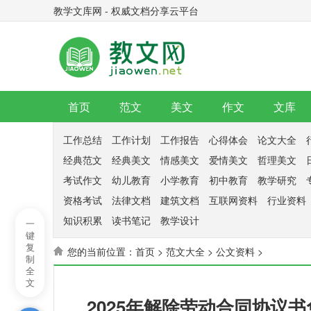
教学文库网 - 权威文档分享云平台
首页
范文
美文
作文
文库
工作总结
工作计划
工作报告
心得体会
论文大全
经典范文
经典美文
情感美文
爱情美文
哲理美文
考试作文
幼儿教育
小学教育
初中教育
教学研究
资格考试
法律文档
建筑文档
互联网资料
行业资料
知识积累
读书笔记
教学设计
一
键
复
您的当前位置：
首页
>
范文大全
>
公文资料
>
制
全
文
2025年解除劳动合同协议书免