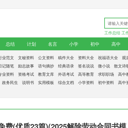
工作总结
工
总结
计划
名言
小学
初中
高中
行业范文
文秘资料
公文资料
稿件大全
资料大全
祝福语大全
观
日记随笔
励志故事
语句摘抄
经典语录
签名说说
微小说
散文诗
专业资料
资格考试
教育文库
外语考试
高等教育
求职职场
高中
政务民生
说明书
实用模板
综合文档
小学资料
初中资料
高中
费(优质23篇)(2025解除劳动合同书模