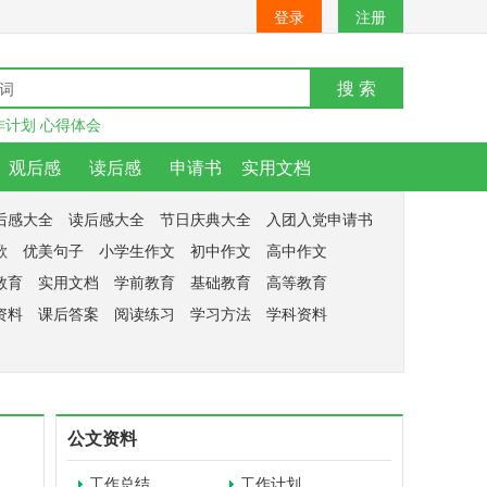
登录
注册
搜 索
作计划
心得体会
观后感
读后感
申请书
实用文档
后感大全
读后感大全
节日庆典大全
入团入党申请书
歌
优美句子
小学生作文
初中作文
高中作文
教育
实用文档
学前教育
基础教育
高等教育
资料
课后答案
阅读练习
学习方法
学科资料
公文资料
工作总结
工作计划