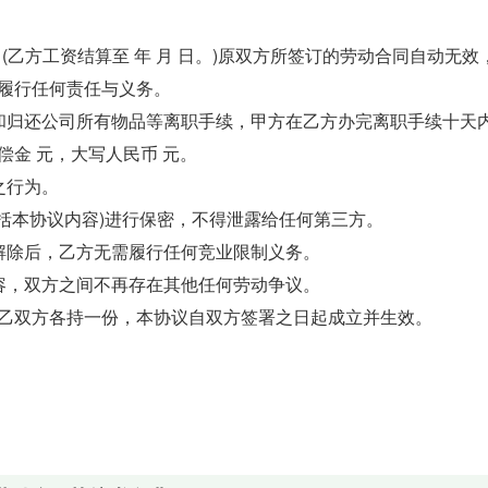
，(乙方工资结算至 年 月 日。)原双方所签订的劳动合同自动无效
履行任何责任与义务。
和归还公司所有物品等离职手续，甲方在乙方办完离职手续十天
金 元，大写人民币 元。
之行为。
括本协议内容)进行保密，不得泄露给任何第三方。
解除后，乙方无需履行任何竞业限制义务。
容，双方之间不再存在其他任何劳动争议。
乙双方各持一份，本协议自双方签署之日起成立并生效。