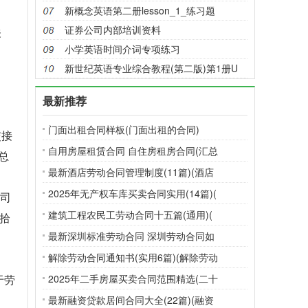
新概念英语第二册lesson_1_练习题
证券公司内部培训资料
关
小学英语时间介词专项练习
新世纪英语专业综合教程(第二版)第1册U
最新推荐
门面出租合同样板(门面出租的合同)
交接
自用房屋租赁合同 自住房租房合同(汇总
总
最新酒店劳动合同管理制度(11篇)(酒店
2025年无产权车库买卖合同实用(14篇)(
公司
建筑工程农民工劳动合同十五篇(通用)(
壹拾
最新深圳标准劳动合同 深圳劳动合同如
解除劳动合同通知书(实用6篇)(解除劳动
于劳
2025年二手房屋买卖合同范围精选(二十
最新融资贷款居间合同大全(22篇)(融资