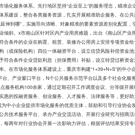
场化服务体系。先行地区坚持“企业至上”的服务理念，瞄准企
体系建设，整合各类服务资源，扎实开展精准助企服务。在公共
就延伸到哪”，实施导向清晰、对象精准的要素资源差别化配置，
业倾斜。x市南山区针对区内产业用房难题，出台《南山区产业
符合条件的企业在购置、租赁、装修办公用房上安排专项资金给
构（或保险机构）四位一体融资平台，设立信贷风险补偿资金池
予符合条件企业贷款利息（担保费用）补贴，设立转贷过桥资金
在市场化服务体系建设上，重庆市构建“1+39+N+S”的中小
口平台、产业窗口平台，N个公共服务示范平台以及多个社会化服
重点服务机构100余家，通过定期召开工作调度会议、分等级开展
实惠的投融资服务、创业服务、人才服务、法律服务等，更好助
成为中小企业提供市场化服务的优质主体，鼓励和引导行业协会
公共技术服务平台、承办产业交流活动、开展行业研究与招商活
，每两年对行业协会开展一次影响力评估，根据评估结果安排专