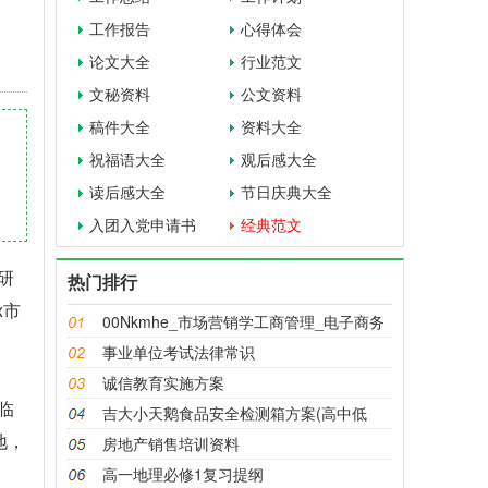
工作报告
心得体会
论文大全
行业范文
文秘资料
公文资料
稿件大全
资料大全
祝福语大全
观后感大全
读后感大全
节日庆典大全
入团入党申请书
经典范文
研
热门排行
x市
00Nkmhe_市场营销学工商管理_电子商务
_
事业单位考试法律常识
诚信教育实施方案
临
吉大小天鹅食品安全检测箱方案(高中低
地，
房地产销售培训资料
高一地理必修1复习提纲