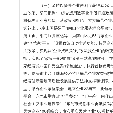
（三）坚持以提升企业便利度获得感为出发点
业吹哨、部门报到”，综合运用数字化手段打通政策
树优秀企业家典型，从政策和舆论上支持民营企业
送达上，x南山区搭建了“i南山企业服务综合平台
属主页、部门服务直达等，为南山区近55万家企业
建“企莞家”平台，设置政策自动推送功能，按照
关政策，实现从“企业找政策”到“政策找企业”的
报，实现了“政策一站知”向“政策一站享”的转变
家经济犯罪案件受立案“绿色通道”，执行首接负
等。珠海市出台《珠海经济特区民营企业权益保护
经济健康发展高质量发展提供了法律支撑和保障。在
型，举办企业家座谈会，建立企业家与市主要领导
平台。东莞市举办政企“早餐会”、“下午茶”，向
社会主义事业建设者”、“东莞市光彩事业贡献奖”
民营企业100强峰会，发布重庆民营企业100强