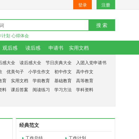
登录
注册
搜 索
作计划
心得体会
观后感
读后感
申请书
实用文档
后感大全
读后感大全
节日庆典大全
入团入党申请书
歌
优美句子
小学生作文
初中作文
高中作文
教育
实用文档
学前教育
基础教育
高等教育
资料
课后答案
阅读练习
学习方法
学科资料
经典范文
工作总结
工作计划