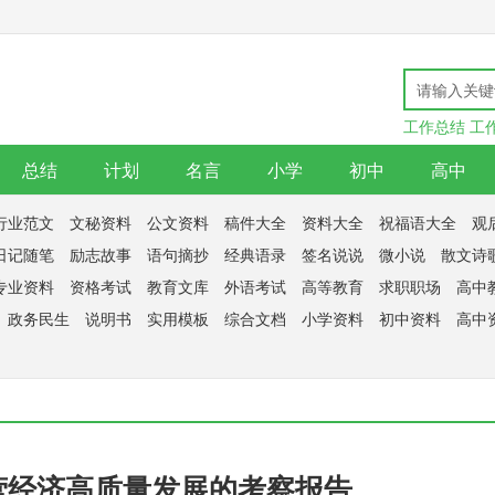
工作总结
工
总结
计划
名言
小学
初中
高中
行业范文
文秘资料
公文资料
稿件大全
资料大全
祝福语大全
观
日记随笔
励志故事
语句摘抄
经典语录
签名说说
微小说
散文诗
专业资料
资格考试
教育文库
外语考试
高等教育
求职职场
高中
政务民生
说明书
实用模板
综合文档
小学资料
初中资料
高中
营经济高质量发展的考察报告