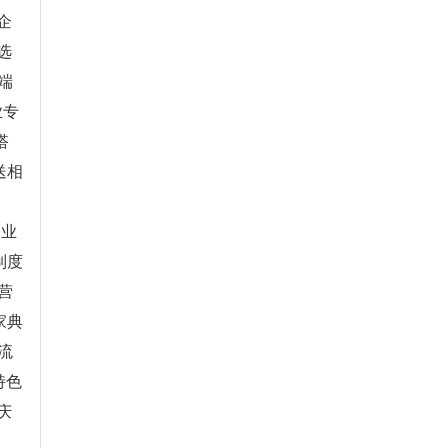
企
选
端
业专
搭
送相
申
企业
制度
营
家典
流
特色
庆