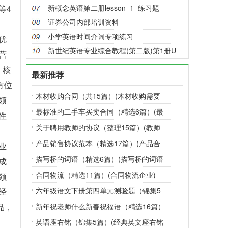
等4
新概念英语第二册lesson_1_练习题
证券公司内部培训资料
小学英语时间介词专项练习
优
新世纪英语专业综合教程(第二版)第1册U
营
，核
最新推荐
方位
木材收购合同（共15篇）(木材收购需要
领
最标准的二手车买卖合同（精选6篇）(最
性
关于聘用教师的协议（整理15篇）(教师
产品销售协议范本（精选17篇）(产品合
业
描写桥的词语（精选6篇）(描写桥的词语
成
合同物流（精选11篇）(合同物流企业)
领
六年级语文下册第四单元测验题（锦集5
经
品，
新年祝老师什么新春祝福语（精选16篇）
英语座右铭（锦集5篇）(经典英文座右铭