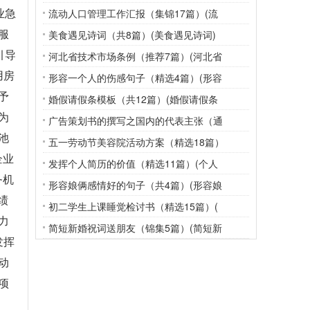
业急
流动人口管理工作汇报（集锦17篇）(流
服
美食遇见诗词（共8篇）(美食遇见诗词)
引导
河北省技术市场条例（推荐7篇）(河北省
用房
形容一个人的伤感句子（精选4篇）(形容
予
婚假请假条模板（共12篇）(婚假请假条
为
广告策划书的撰写之国内的代表主张（通
池
五一劳动节美容院活动方案（精选18篇）
企业
发挥个人简历的价值（精选11篇）(个人
务机
形容娘俩感情好的句子（共4篇）(形容娘
绩
初二学生上课睡觉检讨书（精选15篇）(
力
简短新婚祝词送朋友（锦集5篇）(简短新
发挥
动
项