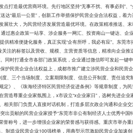
打造最优营商环境。先行地区坚持“无事不扰、有事必到”、“
送达“最后一公里”，创新工作举措保护民营企业合法权益，着力
发展壮大，为民营经济发展营造最优环境。在政策精准推送、末
”，通过惠企政策一站享、涉企服务一网汇、投资南山一键达、企
提供精准便捷化服务，真正实现“企有所呼，我必有应”。东莞市
企业关注的标签以及营收、规模、主营资质等信息，精准向企业推
转变。同时打通全市各部门政策系统，企业通过微信即可发起一键
。在保护民营企业合法权益上，成都市推广建立涉民营企业和民营
责制度、三个当场制度、立案期限制度、信息公开制度、责任追究
规定》、《珠海经济特区民营经济促进条例》等规章制度，为民
营造尊重企业家氛围上，x市设立“x企业家日”，选树先进企业
、相关部门负责人直接对话机制，打造多层次政企沟通和企业交
作出突出贡献的民营企业家授予“东莞市非公有制经济人士优秀中国
等荣誉称号，进一步增强企业家的荣誉感与获得感。重庆市举办重
榜单、制造业民营企业100强榜单，用典型示范激励民营企业加速创